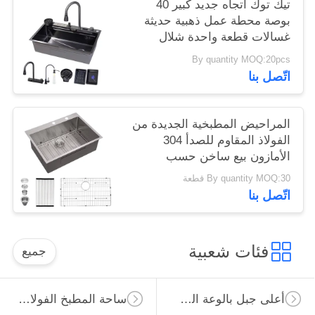
تيك توك اتجاه جديد كبير 40
بوصة محطة عمل ذهبية حديثة
غسالات قطعة واحدة شلال
صنبور 304 الفولاذ المقاوم للصدأ
By quantity MOQ:20pcs
غسالات المطبخ حوض العسل
اتّصل بنا
البيونيكي غسالة المطبخ السوداء
المراحيض المطبخية الجديدة من
الفولاذ المقاوم للصدأ 304
الأمازون بيع ساخن حسب
الطلب الحجم 30'x22' عميقة في
By quantity MOQ:30 قطعة
التجارية أعلى جبل المطبخ
اتّصل بنا
المغسلة إيفير دي المطبخ
فئات شعبية
جميع
أعلى جبل بالوعة المطبخ الفولاذ المقاوم للصدأ
ساحة المطبخ الفولاذ المقاوم للصدأ بالوعة