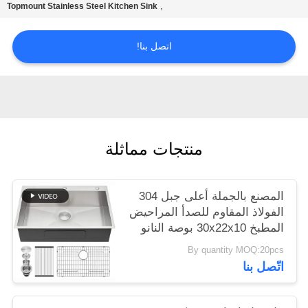
,
Topmount Stainless Steel Kitchen Sink
POLICY
اتصل بنا!
منتجات مماثلة
المصنع بالجملة أعلى جبل 304
الفولاذ المقاوم للصدأ المراحيض
المطبخ 30x22x10 بوصة النانو
مات الأسود قطرة في الحوض
By quantity MOQ:20pcs
مع الصرف الصحي فرجاديرو دي
اتّصل بنا
كوكينا