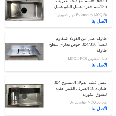
860x520ملم مع فتحة تصريف
POLICY
185ملم حفرة عسل النانو غسل
المقاوم للخدش Ss304 غسل
By quantity MOQ:50 جهاز كمبيوتر
28
الفولاذ المقاوم للصدأ
اتّصل بنا
حوض محطة عمل
المطبخ
طاولة عمل من الفولاذ المقاوم
للصدأ 304/316 حوض تجاري سطح
طاولة
قابل للتفاوض MOQ:1 PCS
اتّصل بنا
25
حوض الفولاذ المقاوم
عسل قشة الفولاذ المنسوج 304
غليان 185 الصرف الكبير عقدة
للصدأ PVD
للسوق الكورية
By quantity MOQ:50 pcs
اتّصل بنا