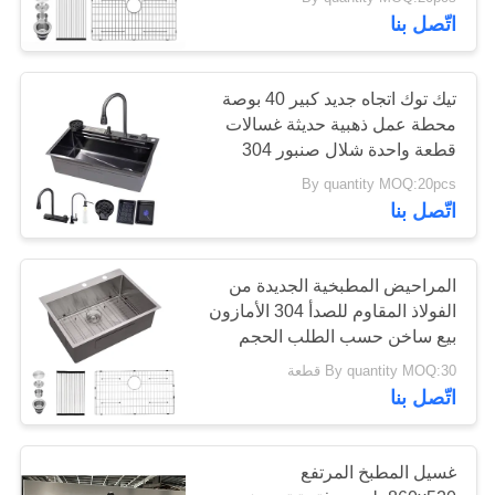
الصرف الصحي فرجاديرو دي
اتّصل بنا
كوكينا
مراقبة
الجودة
120
تيك توك اتجاه جديد كبير 40 بوصة
محطة عمل ذهبية حديثة غسالات
تحت جبل بالوعة
قطعة واحدة شلال صنبور 304
اتصل
الفولاذ المقاوم للصدأ غسالات
المطبخ الفولاذ
By quantity MOQ:20pcs
بنا
المطبخ حوض العسل البيونيكي
اتّصل بنا
المقاوم للصدأ
غسالة المطبخ السوداء
اطلب
المراحيض المطبخية الجديدة من
اقتباس
الفولاذ المقاوم للصدأ 304 الأمازون
26
بيع ساخن حسب الطلب الحجم
30'x22' عميقة في التجارية أعلى
بالوعة المطبخ مع
خريطة
By quantity MOQ:30 قطعة
جبل المطبخ المغسلة إيفير دي
اتّصل بنا
الموقع
المطبخ
استنزاف المجلس
غسيل المطبخ المرتفع
PRIVACY