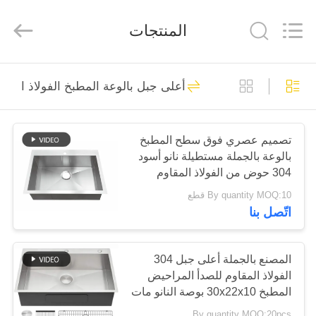
©
2019
-
المنتجات
2026
Jiangmen
Furongda
Stainless
Steel
منزل،
Products
71
Factory.
أعلى جبل بالوعة المطبخ الفولاذ المقا
All
بيت
ساحة المطبخ الفولاذ
Rights
Reserved.
Developed
by
المقاوم للصدأ بالوعة
ECER
منتجات
تصميم عصري فوق سطح المطبخ
بالوعة بالجملة مستطيلة نانو أسود
304 حوض من الفولاذ المقاوم
معلومات
للصدأ
By quantity MOQ:10 قطع
عنا
اتّصل بنا
46
أعلى جبل بالوعة
جولة
المصنع بالجملة أعلى جبل 304
الفولاذ المقاوم للصدأ المراحيض
في
المطبخ الفولاذ
المطبخ 30x22x10 بوصة النانو مات
المعمل
المقاوم للصدأ
الأسود قطرة في الحوض مع
By quantity MOQ:20pcs