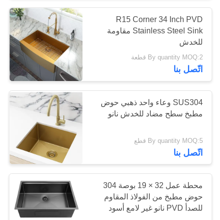
R15 Corner 34 Inch PVD
18
Stainless Steel Sink مقاومة
واحد بالوعة المطبخ
للخدش
By quantity MOQ:2 قطعة
بالوعة
اتّصل بنا
SUS304 وعاء واحد ذهبي حوض
مطبخ سطح مضاد للخدش نانو
34
By quantity MOQ:5 قطع
مزدوج السلطانية
اتّصل بنا
بالوعة المطبخ
محطة عمل 32 × 19 بوصة 304
حوض مطبخ من الفولاذ المقاوم
للصدأ PVD نانو غير لامع أسود