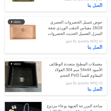
اتّصل بنا
مراقبة
الجودة
120
حوض غسيل الخضروات العصري
16/18 مقياس الذهب الوردي شقة
تحت جبل بالوعة
المنزل الغسيل الحديث الخضروات
اتصل
غسيل 32 بوصة العداد واحد وعاء
المطبخ الفولاذ
By quantity MOQ:10 قطع
بنا
المطبخ المغسلة مع لوحة القطع
اتّصل بنا
المقاوم للصدأ
اطلب
مغسلات المطبخ متعددة الوظائف
اقتباس
الأسود 54x44 سم 304 الفولاذ
26
المقاوم للصدأ PVD الحجم
المخصص غسل المطبخ اليدوي
بالوعة المطبخ مع
خريطة
By quantity MOQ:10 قطع
اتّصل بنا
الموقع
استنزاف المجلس
ساحة المزرعة الجبهة بوعاء مزدوج
PRIVACY