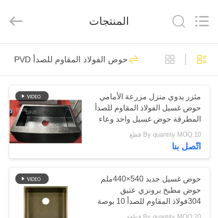
المورد.
Copyright
©
المنتجات
2019
-
2026
Jiangmen
Furongda
منزل،
71
Stainless
Steel
حوض الفولاذ المقاوم للصدأ PVD
Products
بيت
ساحة المطبخ الفولاذ
Factory.
All
Rights
المقاوم للصدأ بالوعة
Reserved.
Developed
منتجات
مئزر يدوي منزل مزرعة الأمامي
by
ECER
حوض غسيل الفولاذ المقاوم للصدأ
المطرقة حوض غسيل واحد وعاء
معلومات
فانتازي تصميم فاخر مات أسود
By quantity MOQ:10 قطع
ذهبي المطبخ تحت الجبل حوض
عنا
اتّصل بنا
غسيل الشقة
46
أعلى جبل بالوعة
جولة
حوض غسيل جديد 540×440ملم
حوض مطبخ برونزي عتيق
في
المطبخ الفولاذ
304فولاذ المقاوم للصدأ 10 بوصة
المعمل
المقاوم للصدأ
حوض غسيل عميق بدون صنبور
By quantity MOQ:20 قطعة