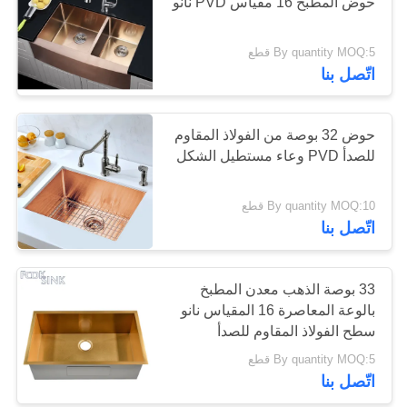
حوض المطبخ 16 مقياس PVD نانو
POLICY
By quantity MOQ:5 قطع
28
اتّصل بنا
حوض محطة عمل
المطبخ
حوض 32 بوصة من الفولاذ المقاوم
للصدأ PVD وعاء مستطيل الشكل
By quantity MOQ:10 قطع
اتّصل بنا
25
حوض الفولاذ المقاوم
33 بوصة الذهب معدن المطبخ
بالوعة المعاصرة 16 المقياس نانو
للصدأ PVD
سطح الفولاذ المقاوم للصدأ
By quantity MOQ:5 قطع
اتّصل بنا