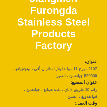
Furongda
مراقبة
الجودة
Stainless Steel
Products
اتصل
بنا
Factory
اطلب
عنوان:
اقتباس
2107 ، برج 11 ، واندا بلازا ، فازان أفي ، بينججيانغ ،
529000 جيانغمن ، الصين
خريطة
عنوان المصنع:
الموقع
رقم 10 طريق داتان ، بلدة هيتانغ ، جيانغمن ،
قوانغدونغ ، الصين
وقت العمل:
PRIVACY