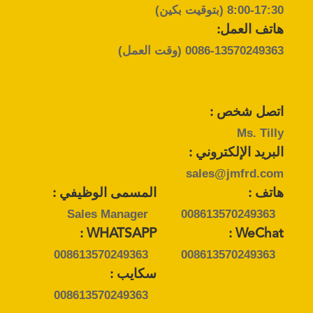
8:00-17:30 (بتوقيت بكين)
POLICY
هاتف العمل:
0086-13570249363
(وقت العمل)
اتصل شخص :
Ms. Tilly
البريد الإلكتروني :
sales@jmfrd.com
هاتف :
المسمى الوظيفي :
Sales Manager
008613570249363
WHATSAPP :
WeChat :
008613570249363
008613570249363
سكايب :
008613570249363