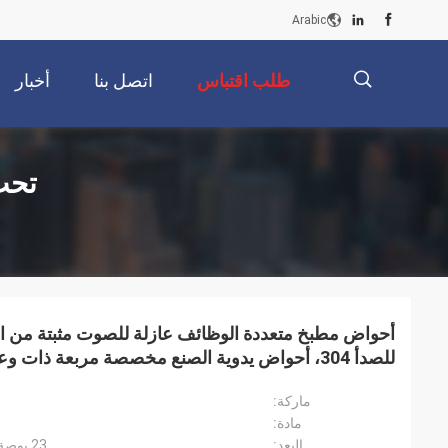
Arabic
طلب اقتباس
اتصل بنا
أخبار
描
تحت 
述
أحواض مطبخ متعددة الوظائف عازلة للصوت مثبتة من الأ
للصدأ 304، أحواض يدوية الصنع مخصصة مربعة ذات
fregaderos de cocina
ماركة:
مادة:
البعد:
23 بوصة × 18 بوصة × 9 بوصة أو حسب الطلب