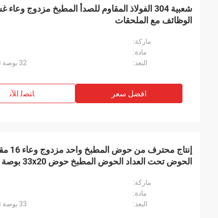
شعبية 304 الفولاذ المقاوم للصدأ المطبخ مزدوج وعا
الوظائف مع الملحقات
ماركة:
مادة:
البعد:
32 بوصة × 18 بوصة × 10 بوصة أو حسب الطلب
افضل سعر
ﺎﺘﺼﻟ ﺍﻶﻧ
إنتاج مح
عميقة تحت الحوض
ماركة:
مادة:
البعد:
33 بوصة × 20 بوصة × 10 بوصة أو حسب الطلب