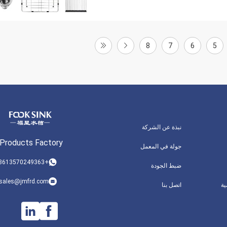
8
7
6
5
نبذة عن الشركة
 Products Factory
جولة في المعمل
+008613570249363
ضبط الجودة
sales@jmfrd.com
ة
اتصل بنا