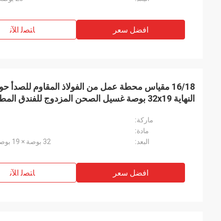
افضل سعر
ﺎﺘﺼﻟ ﺍﻶﻧ
النهاية 32x19 بوصة غسيل الصحن المزدوج للفندق المطبخ
ماركة:
مادة:
البعد:
32 بوصة × 19 بوصة × 9 بوصة/10 بوصة أو حسب الطلب
افضل سعر
ﺎﺘﺼﻟ ﺍﻶﻧ