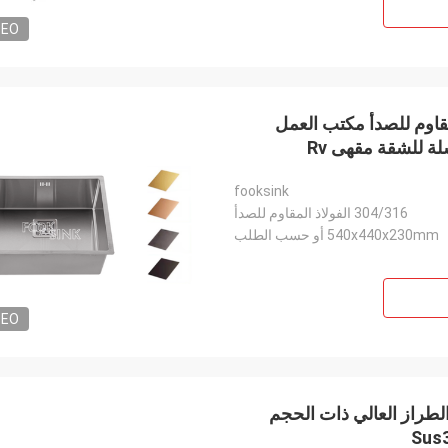
DEO
القياسية الحجم 304 الفولاذ المقاوم للصدأ مكتب العمل
ة للشقة مقهى Rv
fooksink
304/316 الفولاذ المقاوم للصدأ
540x440x230mm أو حسب الطلب
DEO
لطراز العالي ذات الحجم