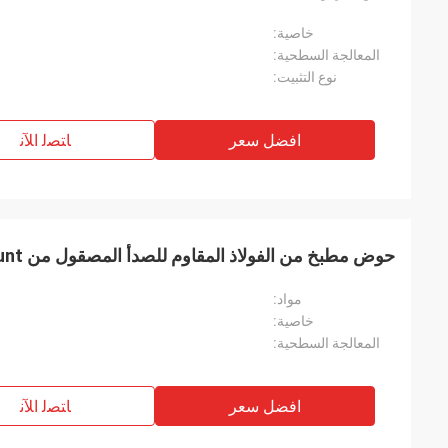
خاصية:
المعالجة السطحية:
نوع التثبيت:
افضل سعر
ﺎﺘﺼﻟ ﺍﻶﻧ
حوض مطبخ من الفولاذ المقاوم للصدأ المصقول من Undermount مزدوج
مواد:
خاصية:
المعالجة السطحية:
افضل سعر
ﺎﺘﺼﻟ ﺍﻶﻧ