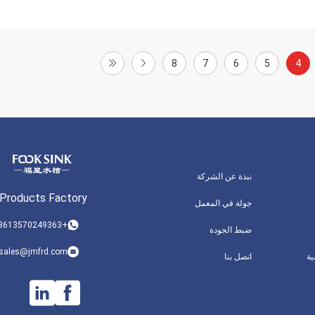
8
7
6
5
4
نبذة عن الشركة
 Products Factory
جولة في المعمل
+008613570249363
ضبط الجودة
sales@jmfrd.com
ة
اتصل بنا