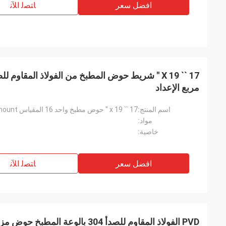
افضل سعر
ﺎﺘﺼﻟ ﺍﻶﻧ
مربع الإعداد
اسم المنتج:
مواد:
خاصية:
افضل سعر
ﺎﺘﺼﻟ ﺍﻶﻧ
PVD الفولاذ المقاوم للصدأ 304 بالوعة المطبخ حوض مزدوج علوي