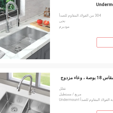
304 من الفولاذ المقاوم للصدأ
نحى
موديرم
تقلل
مربع / مستطيل
الفولاذ المقاوم للصدأ Undermount