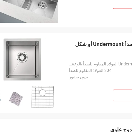
17 `` X 19 '' شريط حوض المطبخ من الفولاذ المقاوم للصدأ Undermount أو شكل
17 `` x 19 '' حوض مطبخ واحد 16 المقياس Undermount الفولاذ المقاوم للصدأ بالوعة المطبخ أو حوض مطبخ ال
304 الفولاذ المقاوم للصدأ
بدون صنبور