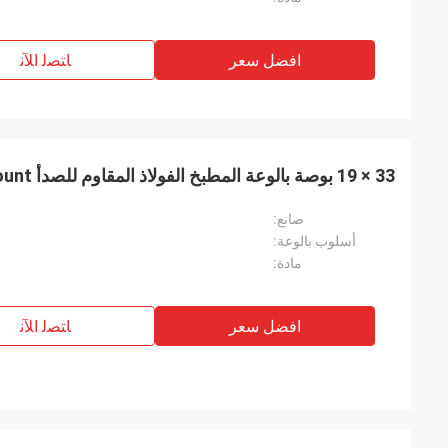
افضل سعر
ﺎﺘﺼﻟ ﺍﻶﻧ
33 × 19 بوصة بالوعة المطبخ الفولاذ المقاوم للصدأ Undermount الحديث المصقول
صانع:
أسلوب بالوعة:
مادة:
افضل سعر
ﺎﺘﺼﻟ ﺍﻶﻧ