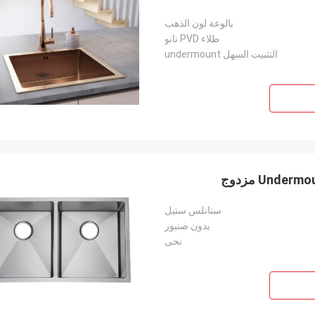
بالوعة لون الذهب
طلاء PVD نانو
التثبيت السهل undermount
ستانلس ستيل
بدون صنبور
نحى