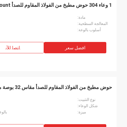
1 وعاء 304 حوض مطبخ من الفولاذ المقاوم للصدأ Undermount
مادة:
المعالجة السطحية:
أسلوب بالوعة:
افضل سعر
ﺎﺘﺼﻟ ﺍﻶﻧ
حوض مطبخ من الفولاذ المقاوم للصدأ مقاس 32 بوصة مقاس 18 بوصة ، وعاء مزدوج
نوع التثبيت:
شكل الوعاء:
ميزة:
بالوعة 