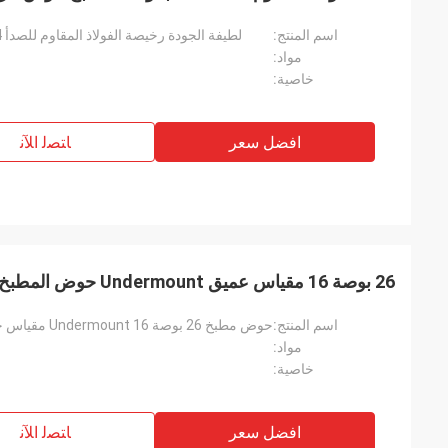
اسم المنتج:
لطيفة الجودة رخيصة الفولاذ المقاوم للصدأ 304 بالوعة المطبخ حوض مزدوج علوي
مواد:
خاصية:
افضل سعر
ﺎﺘﺼﻟ ﺍﻶﻧ
26 بوصة 16 مقياس عميق Undermount حوض المطبخ الفولاذ المقاوم للصدأ
اسم المنتج:
مواد:
خاصية:
افضل سعر
ﺎﺘﺼﻟ ﺍﻶﻧ