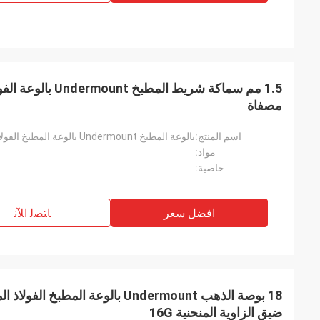
مصفاة
اسم المنتج:
مواد:
خاصية:
افضل سعر
ﺎﺘﺼﻟ ﺍﻶﻧ
18 بوصة الذهب Undermount بالوعة الم
ضيق الزاوية المنحنية 16G