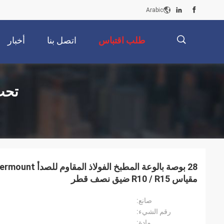
Arabic
طلب اقتباس
اتصل بنا
أخبار
描
تحت 
述
مقياس R10 / R15 ضيق نصف قطر
صانع:
رقم الشيء:
مادة: