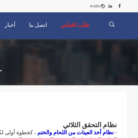
Arabic
طلب اقتباس
اتصل بنا
أخبار
描
م
述
نظام التحقق الثلاثي
-
نظام أخذ العينات من اللحام والختم
، كخطوة أولى لكي