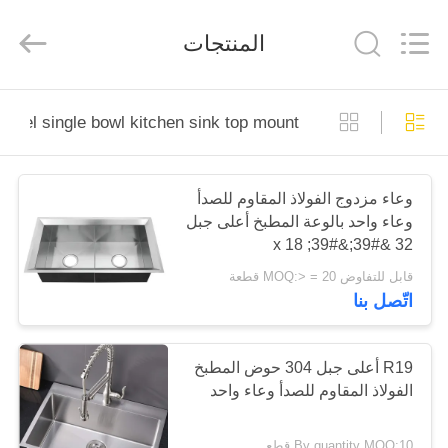
Furongda
Stainless
Steel
المنتجات
Products
Factory.
All
Rights
Reserved.
منزل،
Developed
by
 steel single bowl kitchen sink top mount
ECER
بيت
منتجات
وعاء مزدوج الفولاذ المقاوم للصدأ
وعاء واحد بالوعة المطبخ أعلى جبل
32 &#39;&#39; x 18
معلومات
&#39;&#39; x 10 &#39;&#39;
قابل للتفاوض MOQ:> = 20 قطعة
عنا
اتّصل بنا
جولة
R19 أعلى جبل 304 حوض المطبخ
الفولاذ المقاوم للصدأ وعاء واحد
في
المعمل
By quantity MOQ:10 قطع