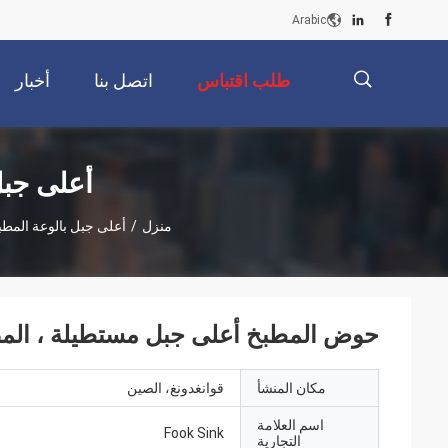
Arabic
طلب اقتباس
اتصل بنا
أخبار
描
أعلى جبل
منزل
/
أعلى جبل بالوعة المطبخ
述
حوض المطبخ أعلى جبل مستطيلة ، المصار
مكان المنشأ
قوانغدونغ، الصين
اسم العلامة
Fook Sink
التجارية