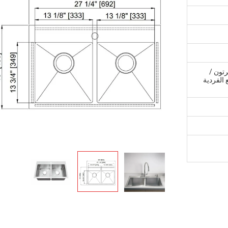
لكرتون /
 الفردية