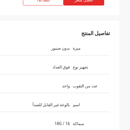
افضل سعر
ﺎﺘﺼﻟ ﺍﻶﻧ
تفاصيل المنتج
ميزة
بدون صنبور
تجهيز نوع
فوق العداد
عدد من الثقوب
واحد
اسم
بالوعة غير القابل للصدأ
سماكة
16 / 18G