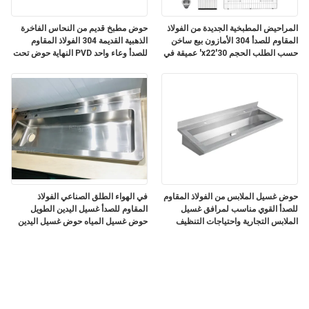
المراحيض المطبخية الجديدة من الفولاذ
حوض مطبخ قديم من النحاس الفاخرة
المقاوم للصدأ 304 الأمازون بيع ساخن
الذهبية القديمة 304 الفولاذ المقاوم
حسب الطلب الحجم 30'x22' عميقة في
للصدأ وعاء واحد PVD النهاية حوض تحت
التجارية أعلى جبل المطبخ المغسلة إيفير
الأرض للمزرعة الروستيكية حوض مطبخ
دي المطبخ
برونزي للشقة
حوض غسيل الملابس من الفولاذ المقاوم
في الهواء الطلق الصناعي الفولاذ
للصدأ القوي مناسب لمرافق غسيل
المقاوم للصدأ غسيل اليدين الطويل
الملابس التجارية واحتياجات التنظيف
حوض غسيل المياه حوض غسيل اليدين
الصناعي
المعدنية للمصانع ورشة العمل مطعم
المطبخ