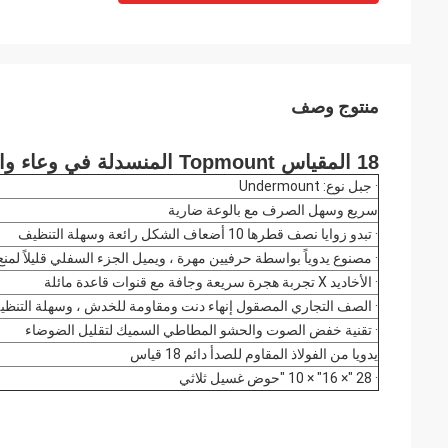
منتوج وصف
18 المقياس Topmount المنسدلة في وعاء واحد اليدوية الفولاذ المقاوم للصدأ بالوعة المطبخ
· جبل نوع: Undermount
سريع وسهل الصرف مع بالوعة ضارية
· تبدو زوايا نصف قطرها 10 أضعاف الشكل رائعة وسهلة التنظيف
· مصنوع يدوياً بواسطة حرفيين مهرة ، ويميل الجزء السفلي قليلاً لمن
· الأخاديد X تجربة هجرة سريعة وجافة مع قنوات قاعدة مائلة
· الصف التجاري المصقول إنهاء دنت ومقاومة للخدش ، وسهلة التنظي
· تقنية خفض الصوت والحشو المطاطي السميك لتقليل الضوضاء
يدويا من الفولاذ المقاوم للصدأ دائم 18 قياس
· 28 "× 16" × 10 "حوض غسيل ثلاثي