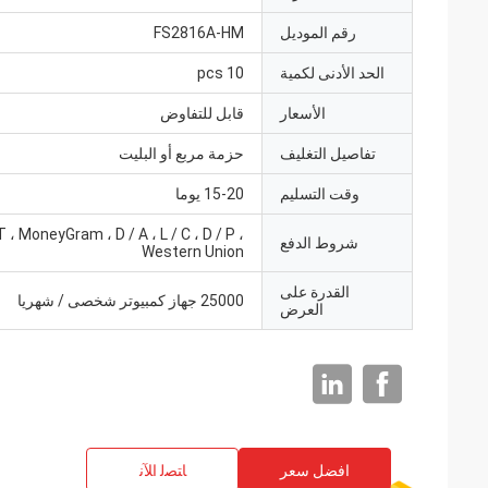
رقم الموديل
FS2816A-HM
الحد الأدنى لكمية
10 pcs
الأسعار
قابل للتفاوض
تفاصيل التغليف
حزمة مربع أو البليت
وقت التسليم
15-20 يوما
T ، MoneyGram ، D / A ، L / C ، D / P ،
شروط الدفع
Western Union
القدرة على
25000 جهاز كمبيوتر شخصى / شهريا
العرض
افضل سعر
ﺎﺘﺼﻟ ﺍﻶﻧ