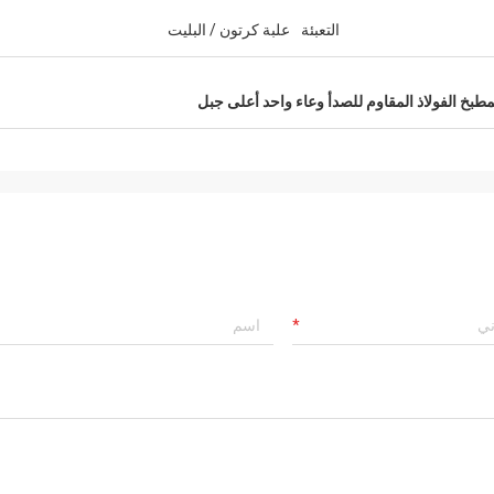
التعبئة
علبة كرتون / البليت
مطبخ الفولاذ المقاوم للصدأ وعاء واحد أعلى جبل