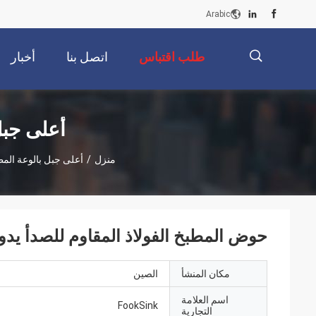
Arabic
طلب اقتباس
اتصل بنا
أخبار
描
أعلى جبل
منزل
/
أعلى جبل بالوعة المطب
述
حوض المطبخ الفولاذ المقاوم للصدأ يدويا 18 الأعلى جبل مع طويل باستخدام ال
مكان المنشأ
الصين
اسم العلامة
FookSink
التجارية