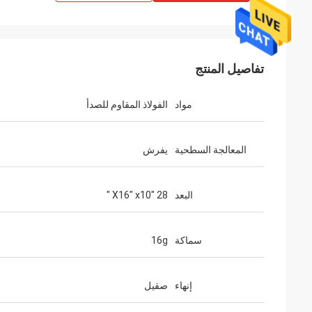
تفاصيل المنتج
مواد
الفولاذ المقاوم للصدأ
المعالجة السطحية
يفرش
البعد
28 "X16" x10 "
سماكة
16g
إنهاء
صقيل