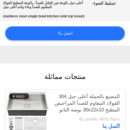
تسليط الضوء:
أعلى جبل بالوعة غير القابل للصدأ ، بالوعة المطبخ الفولاذ
POLICY
المقاوم للصدأ وعاء واحد أعلى جبل
,
stainless steel single bowl kitchen sink top mount
اتصل بنا!
منتجات مماثلة
المصنع بالجملة أعلى جبل 304
الفولاذ المقاوم للصدأ المراحيض
المطبخ 30x22x10 بوصة النانو
مات الأسود قطرة في الحوض
By quantity MOQ:20pcs
مع الصرف الصحي فرجاديرو دي
اتّصل بنا
كوكينا