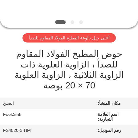
مراقبة
الجودة
أعلى جبل بالوعة المطبخ الفولاذ المقاوم للصدأ
اتصل
حوض المطبخ الفولاذ المقاوم
بنا
للصدأ ، الزاوية العلوية ذات
الزاوية الثلاثية ، الزاوية العلوية
اطلب
70 × 20 بوصة
اقتباس
مكان المنشأ:
الصين
خريطة
الموقع
اسم العلامة
FookSink
التجارية:
رقم الموديل:
FS4520-3-HM
PRIVACY