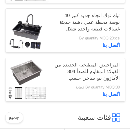
تيك توك اتجاه جديد كبير 40
بوصة محطة عمل ذهبية حديثة
غسالات قطعة واحدة شلال
صنبور 304 الفولاذ المقاوم للصدأ
By quantity MOQ:20pcs
غسالات المطبخ حوض العسل
اتّصل بنا
البيونيكي غسالة المطبخ السوداء
المراحيض المطبخية الجديدة من
الفولاذ المقاوم للصدأ 304
الأمازون بيع ساخن حسب
الطلب الحجم 30'x22' عميقة في
By quantity MOQ:30 قطعة
التجارية أعلى جبل المطبخ
اتّصل بنا
المغسلة إيفير دي المطبخ
فئات شعبية
جميع