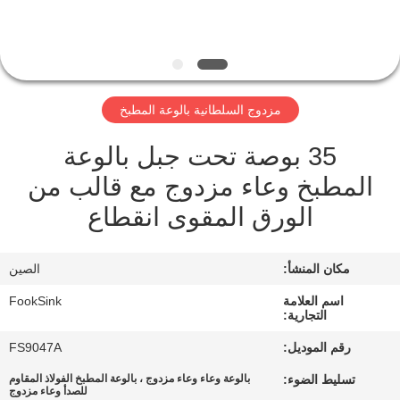
مراقبة
الجودة
مزدوج السلطانية بالوعة المطبخ
اتصل
35 بوصة تحت جبل بالوعة
بنا
المطبخ وعاء مزدوج مع قالب من
الورق المقوى انقطاع
اطلب
اقتباس
مكان المنشأ:
الصين
خريطة
اسم العلامة
FookSink
التجارية:
الموقع
رقم الموديل:
FS9047A
تسليط الضوء:
بالوعة وعاء وعاء مزدوج ، بالوعة المطبخ الفولاذ المقاوم
PRIVACY
للصدأ وعاء مزدوج