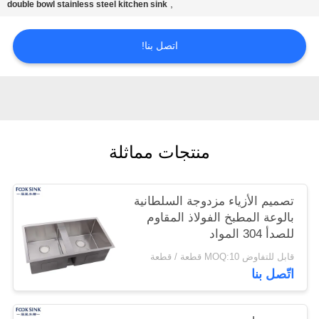
,
double bowl stainless steel kitchen sink
POLICY
اتصل بنا!
منتجات مماثلة
تصميم الأزياء مزدوجة السلطانية
بالوعة المطبخ الفولاذ المقاوم
للصدأ 304 المواد
قابل للتفاوض MOQ:10 قطعة / قطعة
اتّصل بنا