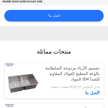
,
double bowl undermount sink
POLICY
اتصل بنا!
منتجات مماثلة
تصميم الأزياء مزدوجة السلطانية
بالوعة المطبخ الفولاذ المقاوم
للصدأ 304 المواد
قابل للتفاوض MOQ:10 قطعة / قطعة
اتّصل بنا