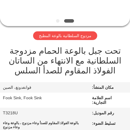
مراقبة
الجودة
مزدوج السلطانية بالوعة المطبخ
اتصل
تحت جبل بالوعة الحمام مزدوجة
بنا
السلطانية مع الانتهاء من الساتان
الفولاذ المقاوم للصدأ السلس
اطلب
اقتباس
مكان المنشأ:
قوانغدونغ، الصين
خريطة
اسم العلامة
Fook Sink, Fook Sink
التجارية:
الموقع
رقم الموديل:
T3218U
تسليط الضوء:
بالوعة الفولاذ المقاوم للصدأ وعاء مزدوج ، بالوعة وعاء
PRIVACY
وعاء مزدوج