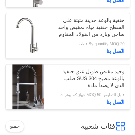
اتّصل بنا
حنفية بالوعة حديثة مثبتة على
السطح حنفية مياه بمقبض واحد
ساخن وبارد من الفولاذ المقاوم
للصدأ
By quantity MOQ:20 قطعة
اتّصل بنا
وحيد مقبض طويل عنق حنفية
بالوعة مطبخ SUS 304 صلب
الذى لا يصدأ مادة
قابل للتفاوض MOQ:50 جهاز كمبيوتر شخصى
اتّصل بنا
فئات شعبية
جميع