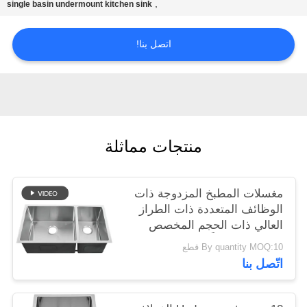
,
single basin undermount kitchen sink
POLICY
اتصل بنا!
منتجات مماثلة
مغسلات المطبخ المزدوجة ذات
الوظائف المتعددة ذات الطراز
العالي ذات الحجم المخصص
المصنوعة يدوياً من الصلب
By quantity MOQ:10 قطع
المقاوم للصدأ Sus304
اتّصل بنا