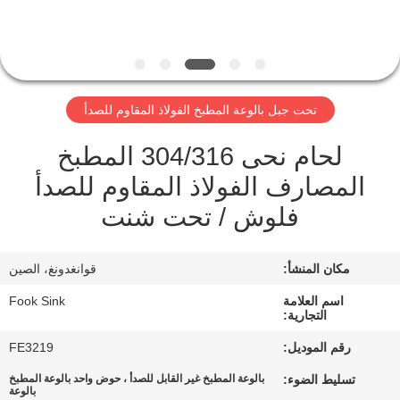
مراقبة
الجودة
تحت جبل بالوعة المطبخ الفولاذ المقاوم للصدأ
اتصل
لحام نحى 304/316 المطبخ
بنا
المصارف الفولاذ المقاوم للصدأ
فلوش / تحت شنت
اطلب
اقتباس
مكان المنشأ:
قوانغدونغ، الصين
خريطة
اسم العلامة
Fook Sink
التجارية:
الموقع
رقم الموديل:
FE3219
تسليط الضوء:
بالوعة المطبخ غير القابل للصدأ ، حوض واحد بالوعة المطبخ
PRIVACY
بالوعة