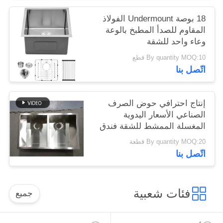
18 بوصة Undermount الفولاذ
المقاوم للصدأ المطبخ بالوعة
وعاء واحد للشقة
By quantity MOQ:10 قطع
اتّصل بنا
إنتاج احترافي حوض الصرف
الصناعي الأسعار اليدوية
المغسلة الممشط للشقة فندق
المطبخ تحت التثبيت أوعية
By quantity MOQ:20 قطعة
مزدوجة 304 الفولاذ المقاوم
اتّصل بنا
للصدأ المطبخ المغسلة
فئات شعبية
جميع