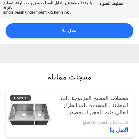
تسليط الضوء:
بالوعة المطبخ غير القابل للصدأ ، حوض واحد بالوعة المطبخ
POLICY
بالوعة
,
single basin undermount kitchen sink
اتصل بنا!
منتجات مماثلة
مغسلات المطبخ المزدوجة ذات
الوظائف المتعددة ذات الطراز
العالي ذات الحجم المخصص
المصنوعة يدوياً من الصلب
By quantity MOQ:10 قطع
المقاوم للصدأ Sus304
اتّصل بنا