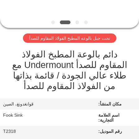
مراقبة
الجودة
تحت جبل بالوعة المطبخ الفولاذ المقاوم للصدأ
اتصل
دائم بالوعة المطبخ الفولاذ
بنا
المقاوم للصدأ Undermount مع
طلاء عالي الجودة / قائمة بذاتها
اطلب
من الفولاذ المقاوم للصدأ
اقتباس
مكان المنشأ:
قوانغدونغ، الصين
خريطة
الموقع
اسم العلامة
Fook Sink
التجارية:
رقم الموديل:
T2318
PRIVACY