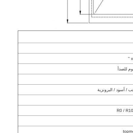
اوم للصدأ
ب / أسود / البرونزية
R0 / R10