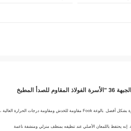
سوف الفولاذ المقاوم للصدأ التعامل مع الآثار وارتفاع درجات الحرارة بشكل أفضل. بالوعة Fook مقاومة للخدش ومقاومة درجات الحرارة الع
نزلية. إنه يحتفظ باللمعان الأصلي عند تنظيفه بمنظف منزلي ومنشفة ناعمة