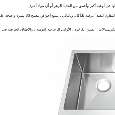
لها في أوعية أكبر وأعمق من الحديد الزهر أو أي مواد أخرى.
التآكل هو أكبر عدو لمعظم المعادن. خلافا للمعادن الأخرى ، الفولاذ المقاوم للصدأ عرضة للتآكل. وبالتالي ، تتمتع أحواض مطبخ SS بميز
الكريستالات ، الصين الفاخرة ، الأواني الزجاجية اليومية ، والأطباق الخزفية ضد