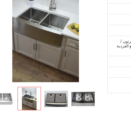
لكرتون /
 الفردية