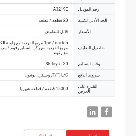
رقم الموديل
A3219E
الحد الأدنى لكمية
20 قطعة / قطعة
الأسعار
قابل للتفاوض
1pc / carton مربع الفردية مع زاوية ا
تفاصيل التغليف
مربع الفردية مع ركن الستايروفوم / مربع
مع رغوة
وقت التسليم
30 - 35days
شروط الدفع
T/T, L/C, ويسترن يونيون
القدرة على
15000 قطعة / قطعة شهريا
العرض