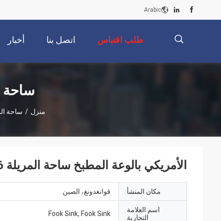
Arabic
طلب اقتباس
اتصل بنا
أخبار
描
ساحة ا
منزل
/
ساحة الم
述
الأمريكي بالوعة المطبخ ساحة المريلة 36 "تحت نمط التثبيت
مكان المنشأ
قوانغدونغ، الصين
اسم العلامة
Fook Sink, Fook Sink
التجارية