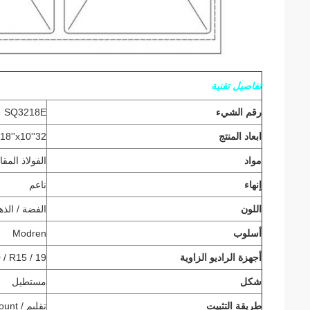
تفاصيل تقنية
رقم الشيء
SQ3218E
ابعاد المنتج
32''x18''x10 ''
مواد
الفولاذ المق
إنهاء
ناعم
اللون
الفضة / الذه
أسلوب
Modren
أجهزة الراديو الزاوية
 / R15 / 19
شكل
مستطيل
طريقة التثبيت
تقليم / topmount