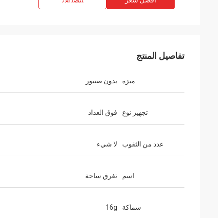
افضل سعر
ﺎﺘﺼﻟ ﺍﻶﻧ
تفاصيل المنتج
ميزة
بدون صنبور
تجهيز نوع
فوق العداد
عدد من الثقوب
لا شيء
اسم
تغرق ساحة
سماكة
16g