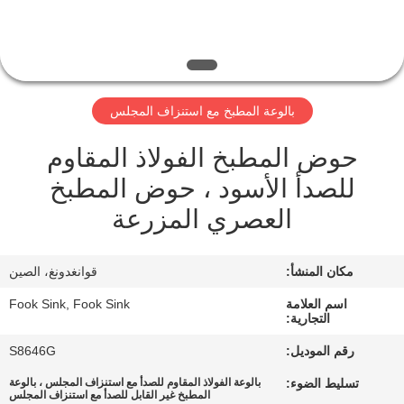
مراقبة
الجودة
بالوعة المطبخ مع استنزاف المجلس
اتصل
حوض المطبخ الفولاذ المقاوم
بنا
للصدأ الأسود ، حوض المطبخ
العصري المزرعة
اطلب
اقتباس
مكان المنشأ:
قوانغدونغ، الصين
خريطة
اسم العلامة
Fook Sink, Fook Sink
التجارية:
الموقع
رقم الموديل:
S8646G
تسليط الضوء:
بالوعة الفولاذ المقاوم للصدأ مع استنزاف المجلس ، بالوعة
PRIVACY
المطبخ غير القابل للصدأ مع استنزاف المجلس