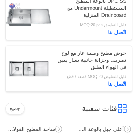
UPC SS بالوعة المطبخ
المستطيلة Undermount مع
Drainboard المنزلية
قابل للتفاوض MOQ:20 pcs
اتّصل بنا
حوض مطبخ وصمة عار مع لوح
تصريف وخزانة جانبية يسار يمين
في الهواء الطلق
قابل للتفاوض MOQ:20 قطعة / قطع
اتّصل بنا
فئات شعبية
جميع
أعلى جبل بالوعة المطبخ الفولاذ المقاوم للصدأ
ساحة المطبخ الفولاذ المقاوم للصدأ بالوعة