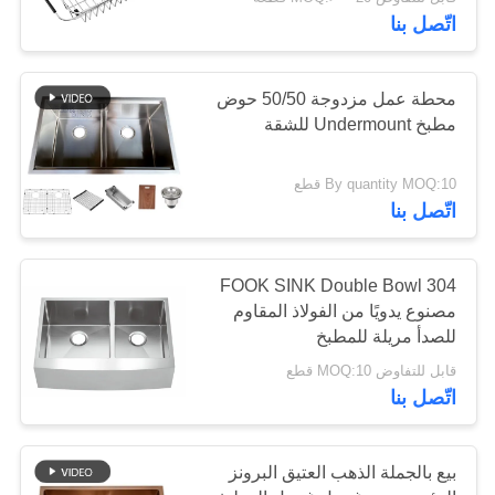
اتّصل بنا
مراقبة
الجودة
محطة عمل مزدوجة 50/50 حوض
مطبخ Undermount للشقة
اتصل
By quantity MOQ:10 قطع
بنا
اتّصل بنا
اطلب
FOOK SINK Double Bowl 304
اقتباس
مصنوع يدويًا من الفولاذ المقاوم
للصدأ مريلة للمطبخ
خريطة
قابل للتفاوض MOQ:10 قطع
اتّصل بنا
الموقع
بيع بالجملة الذهب العتيق البرونز
PRIVACY