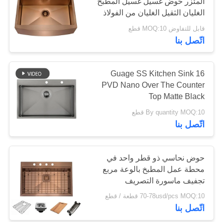
المئزر حوض غسيل غسيل المطبخ
POLICY
الغليان الثقيل الغليان من الفولاذ
المقاوم للصدأ 304 الصف الغذائي
قابل للتفاوض MOQ:10 قطع
اتّصل بنا
16 Guage SS Kitchen Sink
PVD Nano Over The Counter
Top Matte Black
By quantity MOQ:10 قطع
اتّصل بنا
حوض نحاسي ذو قطر واحد في
محطة عمل المطبخ بالوعة مربع
تجفيف ماسورة التصريف
70-78usd/pcs MOQ:10 قطعة / قطع
اتّصل بنا