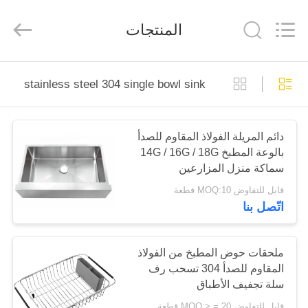
Furongda
Stainless
Steel
المنتجات
Products
Factory.
All
Rights
Reserved.
منزل،
Developed
by
pvd stainless steel 304 single bowl sink
ECER
بيت
منتجات
دائم المريلة الفولاذ المقاوم للصدأ
بالوعة المطبخ 14G / 16G / 18G
سماكة منزل المزارعين
معلومات
قابل للتفاوض MOQ:10 قطعة
عنا
اتّصل بنا
جولة
ملحقات حوض المطبخ من الفولاذ
المقاوم للصدأ 304 تسحب رف
في
سلة تجفيف الأطباق
المعمل
قابل للتفاوض MOQ:> = 20 قطعة